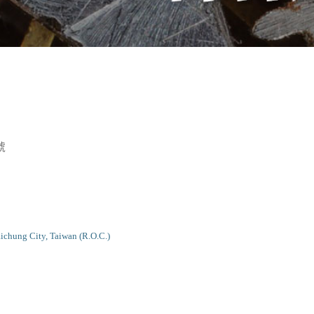
號
ichung City, Taiwan (R.O.C.)